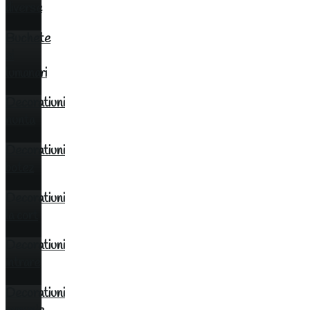
diverse
Buchete
si
lumanari
Decoratiuni
nunta
Decoratiuni
botez
Decoratiuni
la cort
Decoratiuni
intrare
Decoratiuni