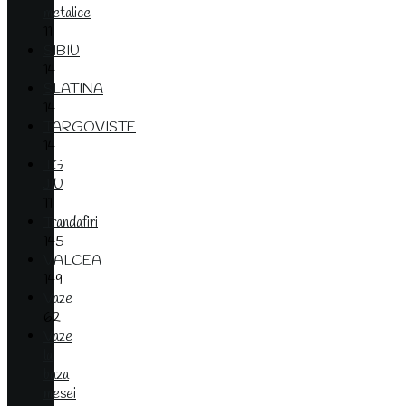
metalice
11
SIBIU
14
SLATINA
14
TARGOVISTE
14
TG
JIU
11
Trandafiri
145
VALCEA
149
Vaze
62
Vaze
la
baza
mesei