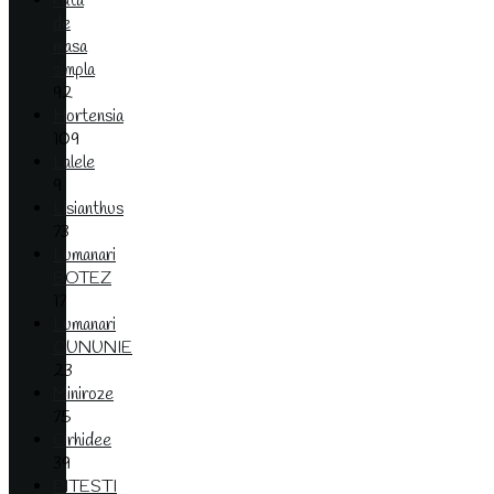
Fata
de
masa
simpla
92
Hortensia
109
Lalele
9
Lisianthus
73
Lumanari
BOTEZ
17
Lumanari
CUNUNIE
23
Miniroze
75
Orhidee
39
PITESTI