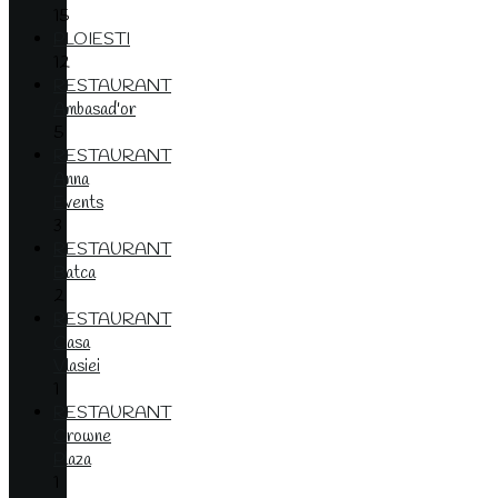
15
PLOIESTI
12
RESTAURANT
Ambasad'or
5
RESTAURANT
Anna
Events
3
RESTAURANT
Batca
2
RESTAURANT
Casa
Vlasiei
1
RESTAURANT
Crowne
Plaza
1