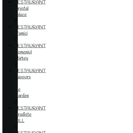
RESTAURANT
Crystal
Palace
8
RESTAURANT
D'amici
1
RESTAURANT
Domeniul
Stirbey
2
RESTAURANT
Flavours
in
the
Garden
2
RESTAURANT
Gradiste
HILL
3