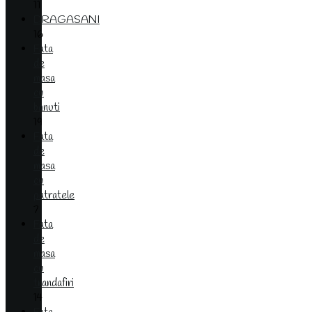
11
DRAGASANI
16
Fata
de
masa
cu
banuti
19
Fata
de
masa
cu
patratele
7
Fata
de
masa
cu
trandafiri
14