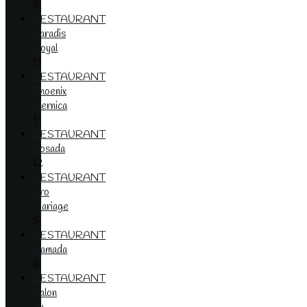
5
RESTAURANT
Paradis
Royal
13
RESTAURANT
Phoenix
Cernica
1
RESTAURANT
Posada
12
RESTAURANT
Pro
Mariage
5
RESTAURANT
Ramada
6
RESTAURANT
Salon