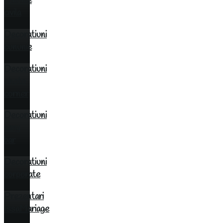
cununie
civila
Decoratiuni
cununie
Decoratiuni
photo
corner
Decoratiuni
cany
bar
Decoratiuni
corporate
Prezentari
IssaMariage