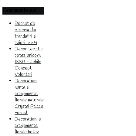
Evenimente
noi
Buchet de
mireasa din
trandafiri si
bujori ISSA
Decor tematic
botez unicorn
ISSA - Jubile
Concept
Voluntari
Decoratiuni
nunta si
aranjamente
florale naturale
Crystal Palace
Forest
Decoratiuni si
aranjamente
florale botez