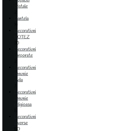
Copacei
cristale
2
Dantela
14
Decoratiuni
BOTEZ
70
Decoratiuni
corporate
2
Decoratiuni
cununie
civila
7
Decoratiuni
cununie
religioasa
5
Decoratiuni
diverse
50