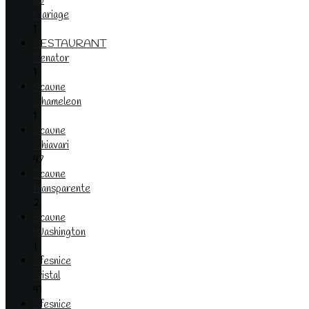
du
Mariage
1
RESTAURANT
Senator
1
Scaune
Chameleon
1
Scaune
Chiavari
47
Scaune
transparente
2
Scaune
Washington
1
Sfesnice
cristal
41
Sfesnice