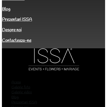
Blog
Prezentari ISSA
Despre noi
Contacteaza-ne
Acasa
Galerie foto
Galerie video
Blog
Prezentari ISSA