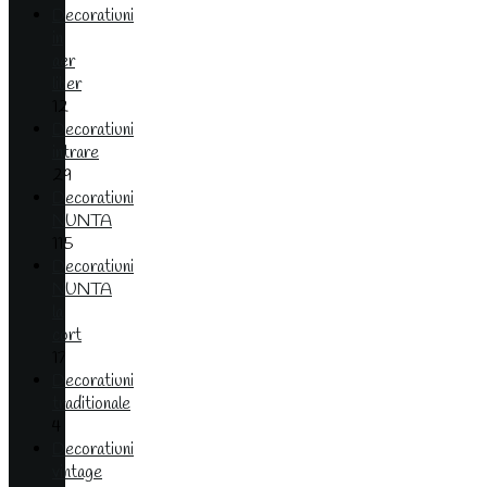
Decoratiuni
in
aer
liber
12
Decoratiuni
intrare
29
Decoratiuni
NUNTA
115
Decoratiuni
NUNTA
la
cort
17
Decoratiuni
traditionale
4
Decoratiuni
vintage