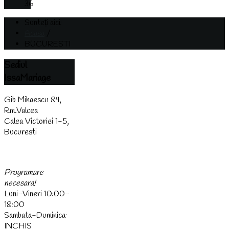
36
Sunteți aici:
Acasa
/
BUCURESTI
Sediul
IssaMariage
Gib Mihaescu 84,
Rm.Valcea
Calea Victoriei 1-5,
Bucuresti
(0744) 438 437
Programare
necesara!
Luni-Vineri 10:00-
18:00
Sambata-Duminica:
INCHIS