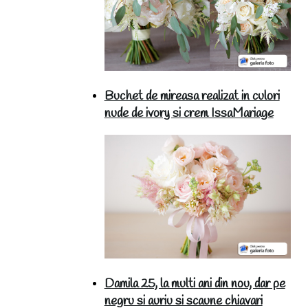
Buchet de mireasa realizat in culori
nude de ivory si crem IssaMariage
Damila 25, la multi ani din nou, dar pe
negru si auriu si scaune chiavari