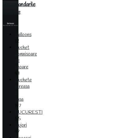
Recomandarile
noastre
Balloons
12
Buchet
domnisoare
de
onoare
43
Buchete
mireasa
si
nasa
147
BUCURESTI
55
Bujori
47