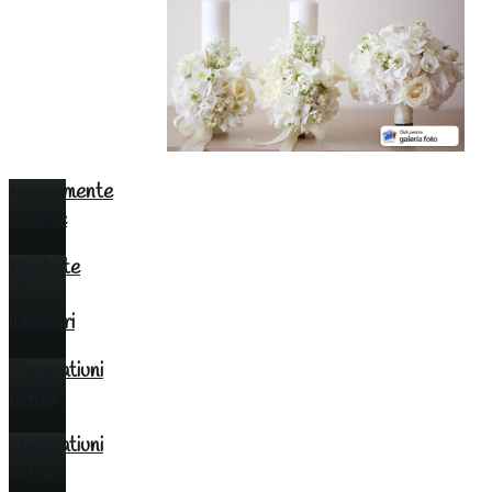
Aranjamente
diverse
Buchete
si
lumanari
Decoratiuni
nunta
Decoratiuni
botez