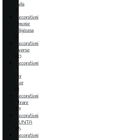
civila
7
Decoratiuni
cununie
religioasa
5
Decoratiuni
diverse
50
Decoratiuni
in
aer
liber
12
Decoratiuni
intrare
29
Decoratiuni
NUNTA
115
Decoratiuni