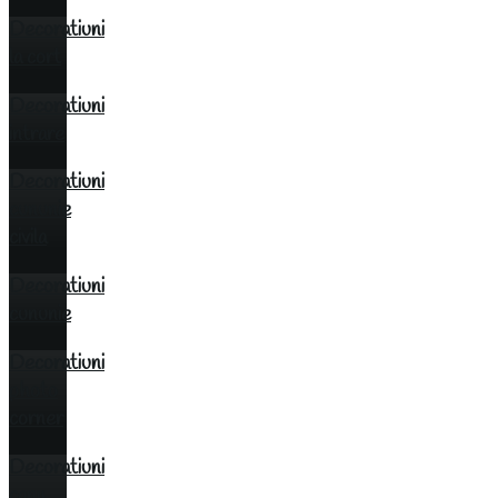
Decoratiuni
la cort
Decoratiuni
intrare
Decoratiuni
cununie
civila
Decoratiuni
cununie
Decoratiuni
photo
corner
Decoratiuni
cany