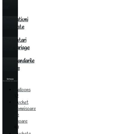
bar
Decoratiuni
corporate
Prezentari
IssaMariage
Recomandarile
noastre
Balloons
12
Buchet
domnisoare
de
onoare
43
Buchete