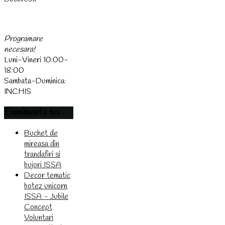
(0744) 438 437
Programare
necesara!
Luni-Vineri 10:00-
18:00
Sambata-Duminica:
INCHIS
Evenimente
noi
Buchet de
mireasa din
trandafiri si
bujori ISSA
Decor tematic
botez unicorn
ISSA - Jubile
Concept
Voluntari