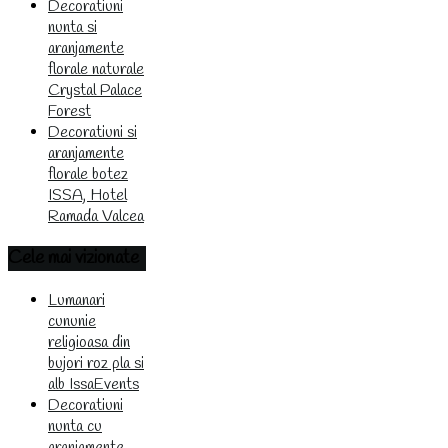
Decoratiuni
nunta si
aranjamente
florale naturale
Crystal Palace
Forest
Decoratiuni si
aranjamente
florale botez
ISSA, Hotel
Ramada Valcea
Cele
mai vizionate
Lumanari
cununie
religioasa din
bujori roz pla si
alb IssaEvents
Decoratiuni
nunta cu
aranjamente