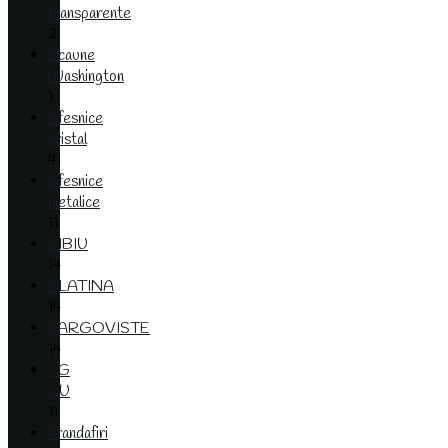
transparente
2
Scaune
Washington
1
Sfesnice
cristal
41
Sfesnice
metalice
11
SIBIU
14
SLATINA
14
TARGOVISTE
14
TG
JIU
11
Trandafiri