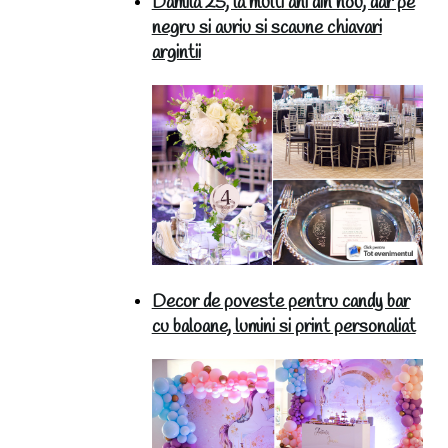
Damila 25, la multi ani din nou, dar pe
negru si auriu si scaune chiavari
argintii
Decor de poveste pentru candy bar
cu baloane, lumini si print personaliat