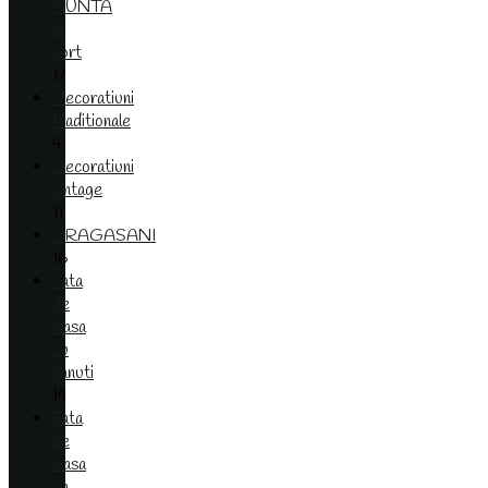
NUNTA
la
cort
17
Decoratiuni
traditionale
4
Decoratiuni
vintage
11
DRAGASANI
16
Fata
de
masa
cu
banuti
19
Fata
de
masa
cu