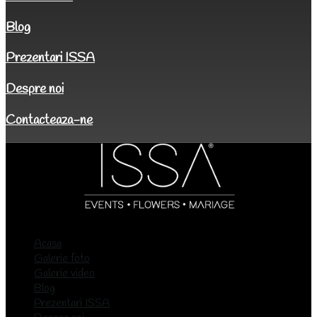
Blog
Prezentari ISSA
Despre noi
Contacteaza-ne
Acasa
Galerie foto
Galerie video
Blog
Prezentari ISSA