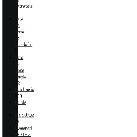
patratele
7
Fata
de
masa
cu
trandafiri
14
Fata
de
masa
simpla
92
Hortensia
109
Lalele
9
Lisianthus
73
Lumanari
BOTEZ