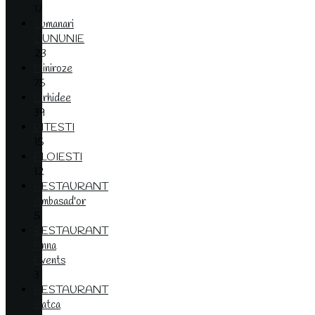
17
Lumanari
CUNUNIE
23
Miniroze
75
Orhidee
39
PITESTI
15
PLOIESTI
12
RESTAURANT
Ambasad'or
5
RESTAURANT
Anna
Events
3
RESTAURANT
Batca