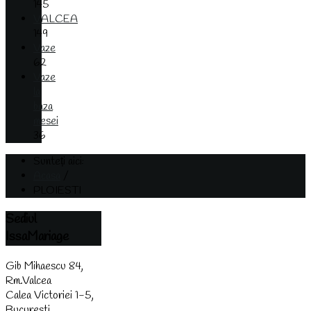
145
VALCEA
149
Vaze
62
Vaze
la
baza
mesei
36
Sunteți aici:
Acasa
/
PLOIESTI
Sediul
IssaMariage
Gib Mihaescu 84,
Rm.Valcea
Calea Victoriei 1-5,
Bucuresti