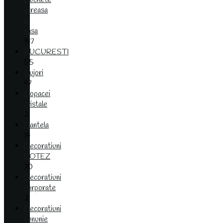
mireasa
si
nasa
147
BUCURESTI
55
Bujori
47
Copacei
cristale
2
Dantela
14
Decoratiuni
BOTEZ
70
Decoratiuni
corporate
2
Decoratiuni
cununie