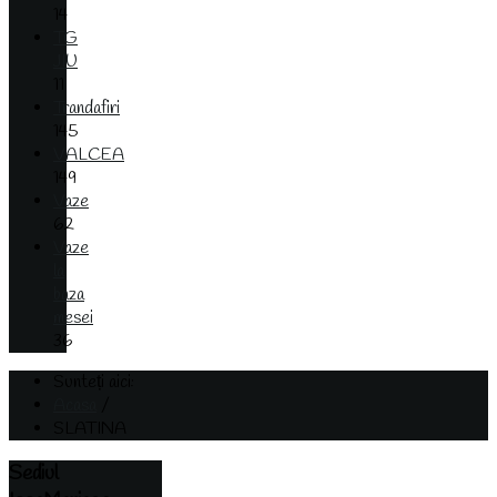
14
TG
JIU
11
Trandafiri
145
VALCEA
149
Vaze
62
Vaze
la
baza
mesei
36
Sunteți aici:
Acasa
/
SLATINA
Sediul