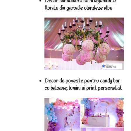
Decor candelabru cu aranjamente
florale din garoafe olandeze albe
Decor de poveste pentru candy bar
cu baloane, lumini si print personaliat