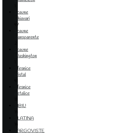
1
Scaune
Chiavari
47
Scaune
transparente
2
Scaune
Washington
1
Sfesnice
cristal
41
Sfesnice
metalice
11
SIBIU
14
SLATINA
14
TARGOVISTE