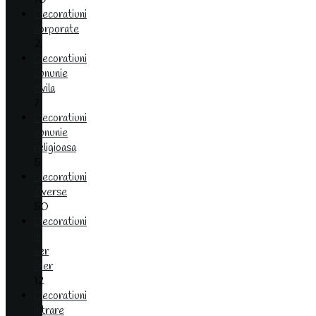
Decoratiuni
corporate
2
Decoratiuni
cununie
civila
7
Decoratiuni
cununie
religioasa
5
Decoratiuni
diverse
50
Decoratiuni
in
aer
liber
12
Decoratiuni
intrare