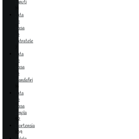
banuti
19
Fata
de
masa
cu
patratele
7
Fata
de
masa
cu
trandafiri
14
Fata
de
masa
simpla
92
Hortensia
109
Lalele