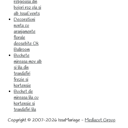
religioasa din
bujori roz pla si
alb IssaEvents
Decoratiuni
nunta cu
aranjamente
florale
deosebite Ok
Ballroom
Buchete
mireasa mov alb
si lila din
trandafiri
frezie si
hortensie
Buchet de
mireasa lila cu
hortensie si
trandafiri lila
Copyright © 2007-2026 IssaMariage -
Mediacut Group