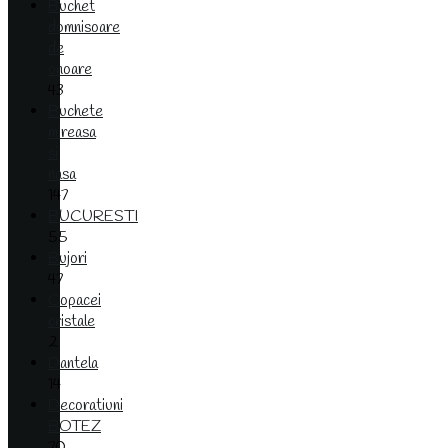
Buchet
domnisoare
de
onoare
43
Buchete
mireasa
si
nasa
147
BUCURESTI
55
Bujori
47
Copacei
cristale
2
Dantela
14
Decoratiuni
BOTEZ
70