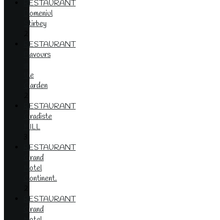
RESTAURANT
Domeniul
Stirbey
2
RESTAURANT
Flavours
in
the
Garden
2
RESTAURANT
Gradiste
HILL
3
RESTAURANT
Grand
Hotel
Continent.
2
RESTAURANT
Grand
Hotel