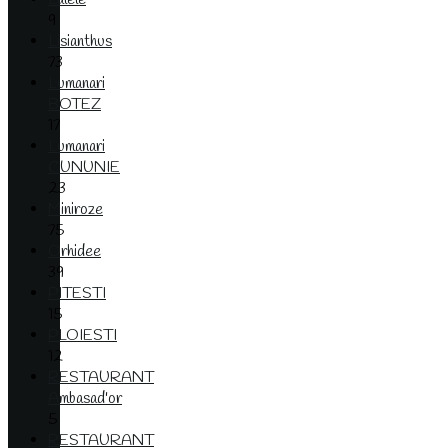
9
Lisianthus
73
Lumanari
BOTEZ
17
Lumanari
CUNUNIE
23
Miniroze
75
Orhidee
39
PITESTI
15
PLOIESTI
12
RESTAURANT
Ambasad'or
5
RESTAURANT