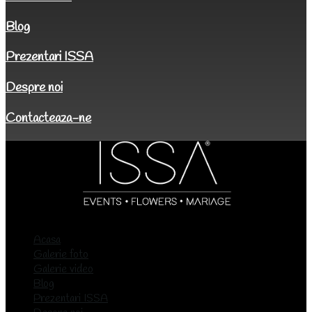
Blog
Prezentari ISSA
Despre noi
Contacteaza-ne
Acasa
Galerie foto
Galerie video
Blog
Prezentari ISSA