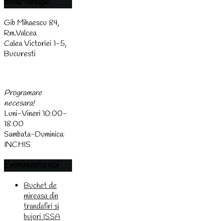
IssaMariage
Gib Mihaescu 84,
Rm.Valcea
Calea Victoriei 1-5,
Bucuresti
(0744) 438 437
Programare
necesara!
Luni-Vineri 10:00-
18:00
Sambata-Duminica:
INCHIS
Evenimente
noi
Buchet de
mireasa din
trandafiri si
bujori ISSA