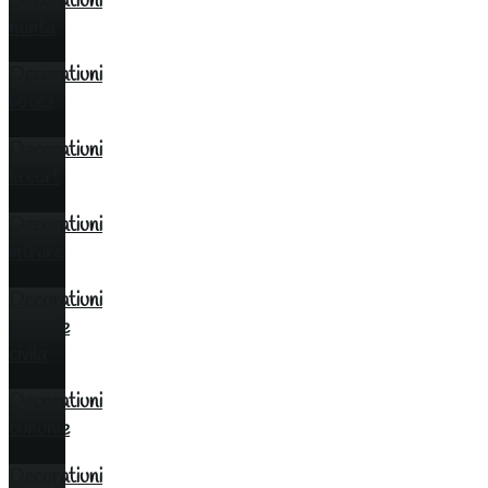
Decoratiuni
nunta
Decoratiuni
botez
Decoratiuni
la cort
Decoratiuni
intrare
Decoratiuni
cununie
civila
Decoratiuni
cununie
Decoratiuni