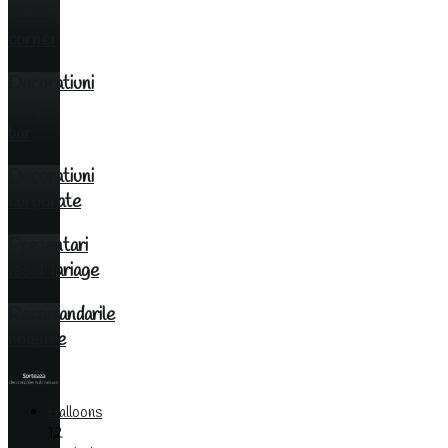
photo
corner
Decoratiuni
cany
bar
Decoratiuni
corporate
Prezentari
IssaMariage
Recomandarile
noastre
Balloons
12