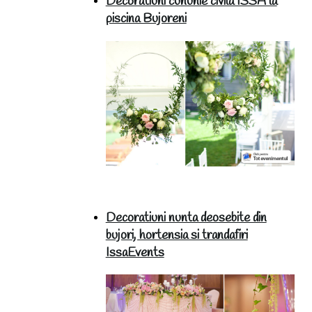
Decoratiuni cununie civila ISSA la
piscina Bujoreni
Decoratiuni nunta deosebite din
bujori, hortensia si trandafiri
IssaEvents