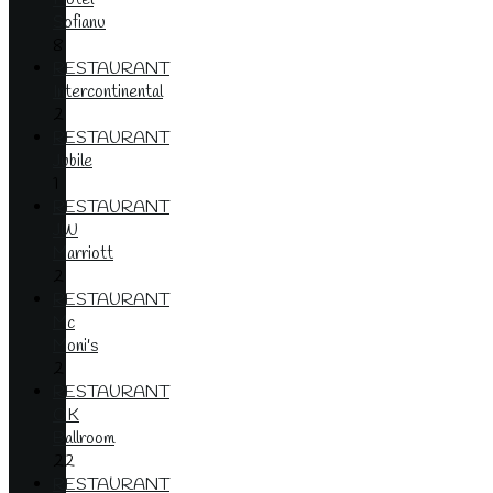
Sofianu
8
RESTAURANT
Intercontinental
2
RESTAURANT
Jubile
1
RESTAURANT
JW
Marriott
2
RESTAURANT
Mc
Moni's
2
RESTAURANT
OK
Ballroom
22
RESTAURANT