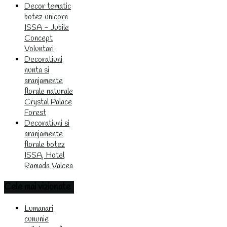
Decor tematic
botez unicorn
ISSA - Jubile
Concept
Voluntari
Decoratiuni
nunta si
aranjamente
florale naturale
Crystal Palace
Forest
Decoratiuni si
aranjamente
florale botez
ISSA, Hotel
Ramada Valcea
Cele
mai vizionate
Lumanari
cununie