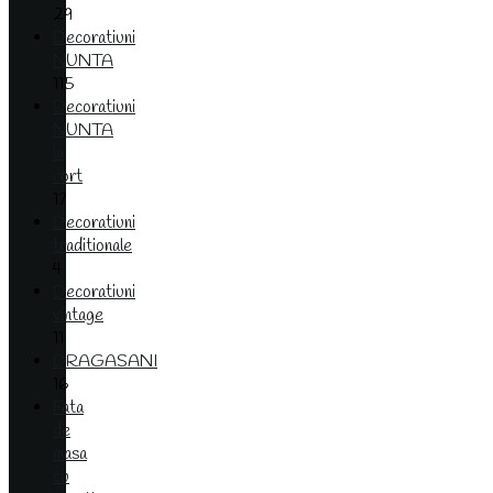
29
Decoratiuni
NUNTA
115
Decoratiuni
NUNTA
la
cort
17
Decoratiuni
traditionale
4
Decoratiuni
vintage
11
DRAGASANI
16
Fata
de
masa
cu