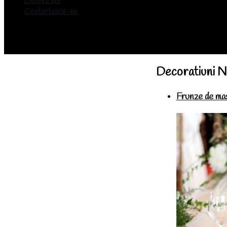
Despre noi
Contacteaza-ne
Decoratiuni
Frunze de masl