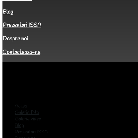
Blog
Prezentari ISSA
Despre noi
Contacteaza-ne
Acasa
Galerie foto
Galerie video
Blog
Prezentari ISSA