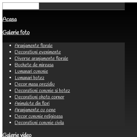
Acasa
Galerie foto
Aranjamente florale
Decoratiuni evenimente
Diverse aranjamente florale
Buchete de mireasa
Lumanari cununie
Lumanari botez
Decor masa prezidiu
Decoratiuni cununie si botez
Decoratiuni photo corner
Animalute din flori
Aranjamente cu pene
Decor cununie religioasa
Decoratiuni cununie civila
Galerie video