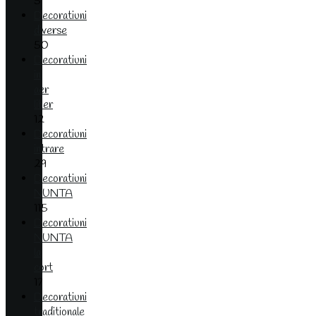
5
Decoratiuni
diverse
50
Decoratiuni
in
aer
liber
12
Decoratiuni
intrare
29
Decoratiuni
NUNTA
115
Decoratiuni
NUNTA
la
cort
17
Decoratiuni
traditionale