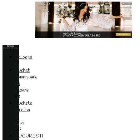
Balloons
12
Buchet
domnisoare
de
onoare
43
Buchete
mireasa
si
nasa
147
BUCURESTI