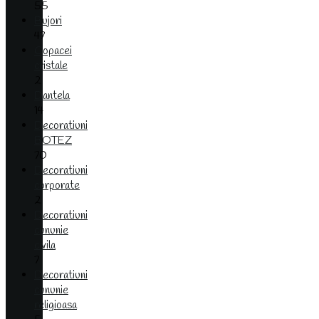
55
Bujori
47
Copacei
cristale
2
Dantela
14
Decoratiuni
BOTEZ
70
Decoratiuni
corporate
2
Decoratiuni
cununie
civila
7
Decoratiuni
cununie
religioasa