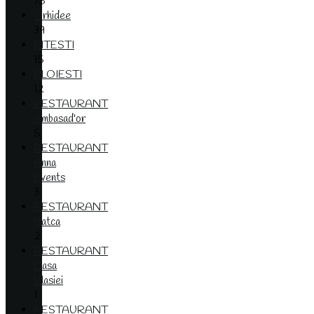
75
Orhidee
39
PITESTI
15
PLOIESTI
12
RESTAURANT
Ambasad'or
5
RESTAURANT
Anna
Events
3
RESTAURANT
Batca
2
RESTAURANT
Casa
Vlasiei
1
RESTAURANT