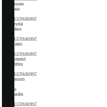
Crowne
Plaza
1
RESTAURANT
Crystal
Palace
8
RESTAURANT
D'amici
1
RESTAURANT
Domeniul
Stirbey
2
RESTAURANT
Flavours
in
the
Garden
2
RESTAURANT