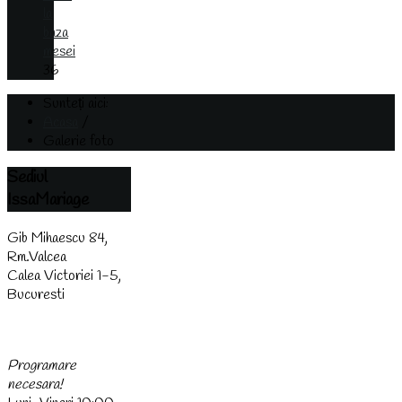
la
baza
mesei
36
Sunteți aici:
Acasa
/
Galerie foto
Sediul
IssaMariage
Gib Mihaescu 84,
Rm.Valcea
Calea Victoriei 1-5,
Bucuresti
(0744) 438 437
Programare
necesara!