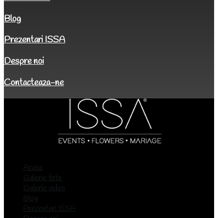
Blog
Prezentari ISSA
Despre noi
Contacteaza-ne
Acasa
Galerie foto
Galerie video
Blog
Prezentari ISSA