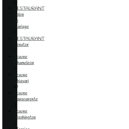
6
RESTAURANT
Salon
du
Mariage
1
RESTAURANT
Senator
1
Scaune
Chameleon
1
Scaune
Chiavari
47
Scaune
transparente
2
Scaune
Washington
1