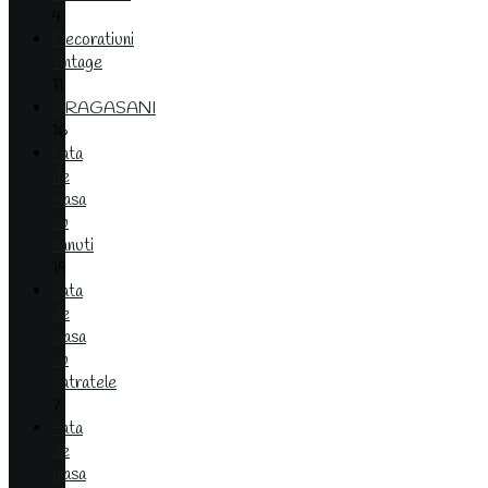
4
Decoratiuni
vintage
11
DRAGASANI
16
Fata
de
masa
cu
banuti
19
Fata
de
masa
cu
patratele
7
Fata
de
masa