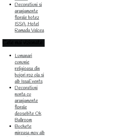
Decoratiuni si
aranjamente
florale botez
ISSA, Hotel
Ramada Valcea
Cele
mai vizionate
Lumanari
cununie
religioasa din
bujori roz pla si
alb IssaEvents
Decoratiuni
nunta cu
aranjamente
florale
deosebite Ok
Ballroom
Buchete
mireasa mov alb