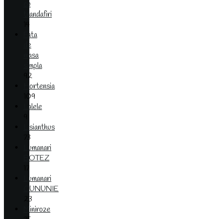
cu
trandafiri
14
Fata
de
masa
simpla
92
Hortensia
109
Lalele
9
Lisianthus
73
Lumanari
BOTEZ
17
Lumanari
CUNUNIE
23
Miniroze