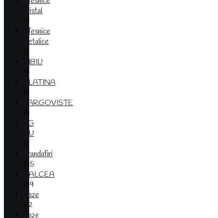
Sfesnice
cristal
41
Sfesnice
metalice
11
SIBIU
14
SLATINA
14
TARGOVISTE
14
TG
JIU
11
Trandafiri
145
VALCEA
149
Vaze
62
Vaze