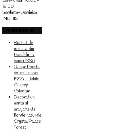
Luni-Vineri 10:00-
18:00
Sambata-Duminica:
INCHIS
Evenimente
noi
Buchet de
mireasa din
trandafiri si
bujori ISSA
Decor tematic
botez unicorn
ISSA - Jubile
Concept
Voluntari
Decoratiuni
nunta si
aranjamente
florale naturale
Crystal Palace
Forest