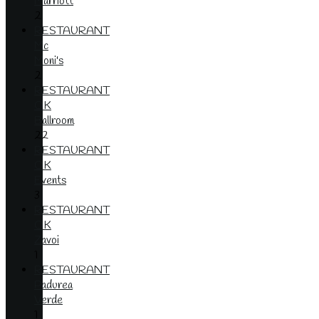
Marriott
2
RESTAURANT
Mc
Moni's
2
RESTAURANT
OK
Ballroom
22
RESTAURANT
OK
Events
3
RESTAURANT
OK
Zavoi
1
RESTAURANT
Padurea
Verde
1