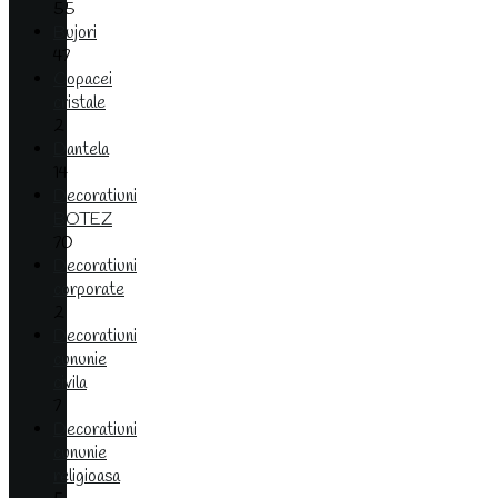
55
Bujori
47
Copacei
cristale
2
Dantela
14
Decoratiuni
BOTEZ
70
Decoratiuni
corporate
2
Decoratiuni
cununie
civila
7
Decoratiuni
cununie
religioasa