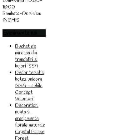
Luni-Vineri 10:00-
18:00
Sambata-Duminica:
INCHIS
Evenimente
noi
Buchet de
mireasa din
trandafiri si
bujori ISSA
Decor tematic
botez unicorn
ISSA - Jubile
Concept
Voluntari
Decoratiuni
nunta si
aranjamente
florale naturale
Crystal Palace
Forest