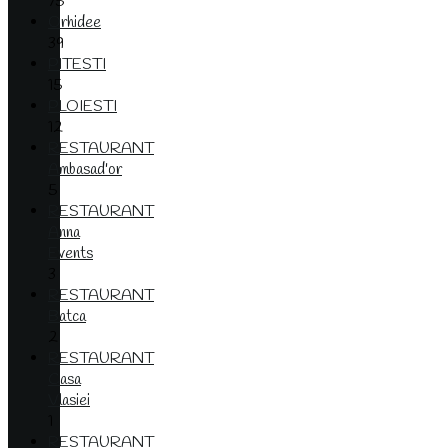
75
Orhidee
39
PITESTI
15
PLOIESTI
12
RESTAURANT
Ambasad'or
5
RESTAURANT
Anna
Events
3
RESTAURANT
Batca
2
RESTAURANT
Casa
Vlasiei
1
RESTAURANT