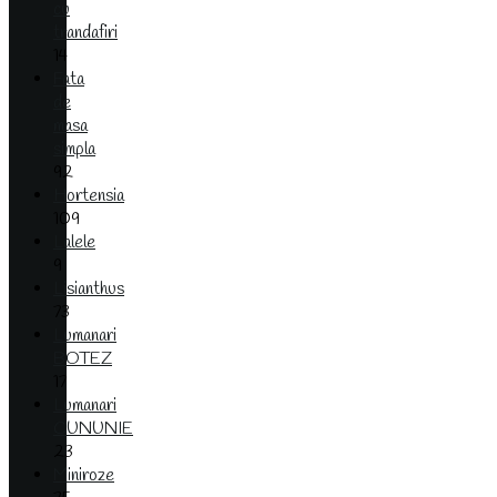
cu
trandafiri
14
Fata
de
masa
simpla
92
Hortensia
109
Lalele
9
Lisianthus
73
Lumanari
BOTEZ
17
Lumanari
CUNUNIE
23
Miniroze