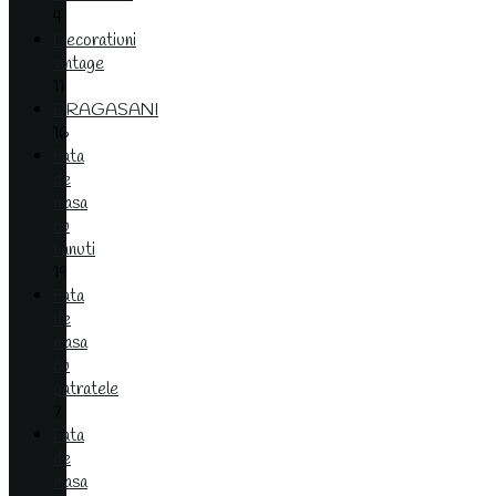
4
Decoratiuni
vintage
11
DRAGASANI
16
Fata
de
masa
cu
banuti
19
Fata
de
masa
cu
patratele
7
Fata
de
masa