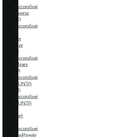
5
Decoratiuni
diverse
50
Decoratiuni
in
aer
liber
12
Decoratiuni
intrare
29
Decoratiuni
NUNTA
115
Decoratiuni
NUNTA
la
cort
17
Decoratiuni
traditionale