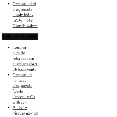
Decoratiuni si
aranjamente
florale botez
ISSA, Hotel
Ramada Valcea
Cele
mai vizionate
Lumanari
cununie
religioasa din
bujori roz pla si
alb IssaEvents
Decoratiuni
nunta cu
aranjamente
florale
deosebite Ok
Ballroom
Buchete
mireasa mov alb