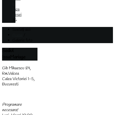
la
baza
mesei
36
Sunteți aici:
Acasa
/
Galerie foto
Sediul
IssaMariage
Gib Mihaescu 84,
Rm.Valcea
Calea Victoriei 1-5,
Bucuresti
(0744) 438 437
Programare
necesara!