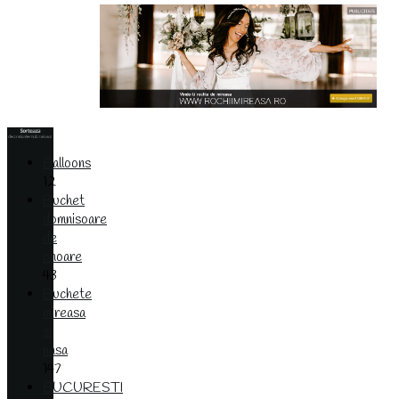
Balloons
12
Buchet
domnisoare
de
onoare
43
Buchete
mireasa
si
nasa
147
BUCURESTI