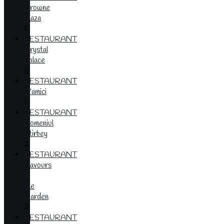
Crowne
Plaza
1
RESTAURANT
Crystal
Palace
8
RESTAURANT
D'amici
1
RESTAURANT
Domeniul
Stirbey
2
RESTAURANT
Flavours
in
the
Garden
2
RESTAURANT