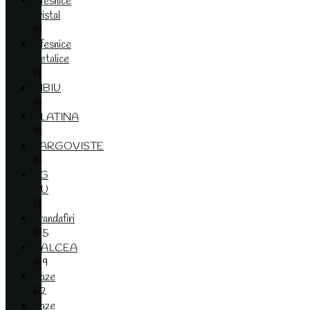
Sfesnice
cristal
41
Sfesnice
metalice
11
SIBIU
14
SLATINA
14
TARGOVISTE
14
TG
JIU
11
Trandafiri
145
VALCEA
149
Vaze
62
Vaze