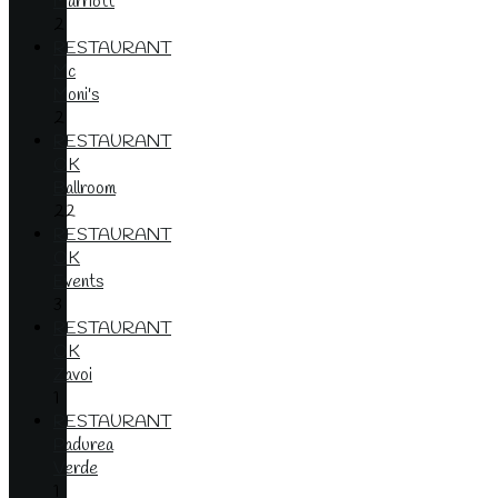
Marriott
2
RESTAURANT
Mc
Moni's
2
RESTAURANT
OK
Ballroom
22
RESTAURANT
OK
Events
3
RESTAURANT
OK
Zavoi
1
RESTAURANT
Padurea
Verde
1