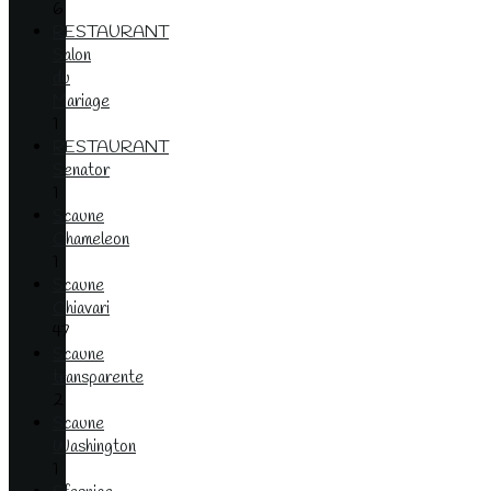
6
RESTAURANT
Salon
du
Mariage
1
RESTAURANT
Senator
1
Scaune
Chameleon
1
Scaune
Chiavari
47
Scaune
transparente
2
Scaune
Washington
1