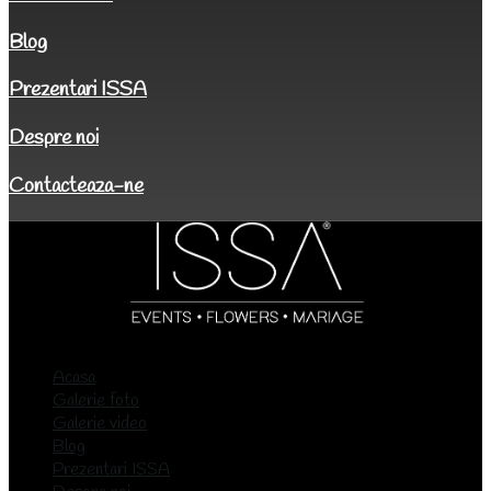
Blog
Prezentari ISSA
Despre noi
Contacteaza-ne
Acasa
Galerie foto
Galerie video
Blog
Prezentari ISSA