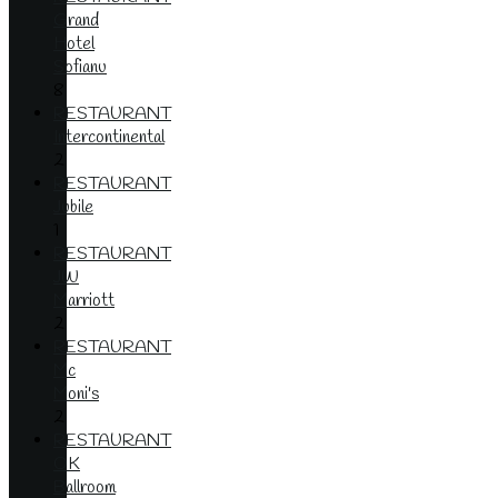
Grand
Hotel
Sofianu
8
RESTAURANT
Intercontinental
2
RESTAURANT
Jubile
1
RESTAURANT
JW
Marriott
2
RESTAURANT
Mc
Moni's
2
RESTAURANT
OK
Ballroom