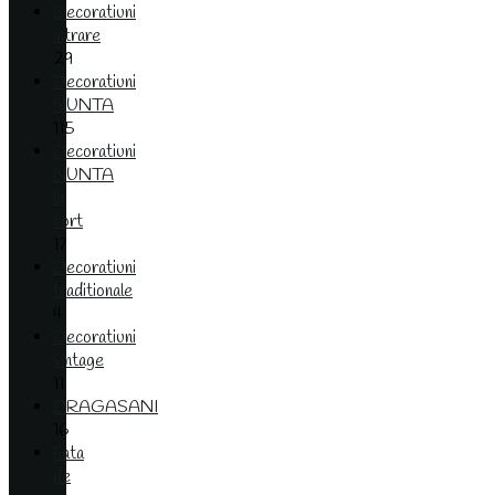
Decoratiuni
intrare
29
Decoratiuni
NUNTA
115
Decoratiuni
NUNTA
la
cort
17
Decoratiuni
traditionale
4
Decoratiuni
vintage
11
DRAGASANI
16
Fata
de