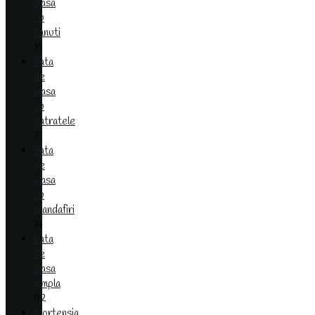
masa
cu
banuti
19
Fata
de
masa
cu
patratele
7
Fata
de
masa
cu
trandafiri
14
Fata
de
masa
simpla
92
Hortensia