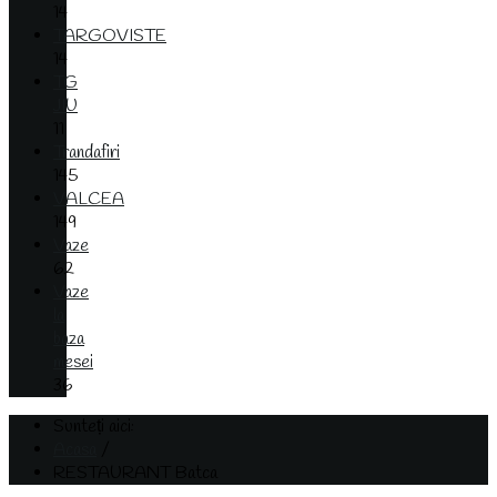
14
TARGOVISTE
14
TG
JIU
11
Trandafiri
145
VALCEA
149
Vaze
62
Vaze
la
baza
mesei
36
Sunteți aici:
Acasa
/
RESTAURANT Batca