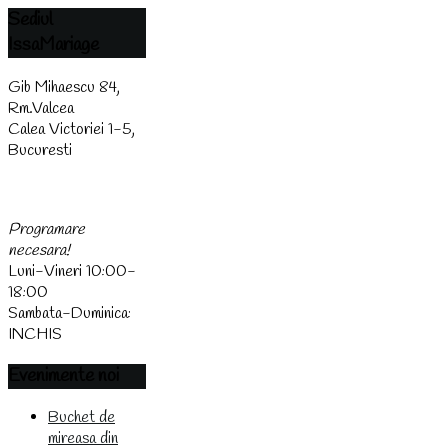
Sediul
IssaMariage
Gib Mihaescu 84,
Rm.Valcea
Calea Victoriei 1-5,
Bucuresti
(0744) 438 437
Programare
necesara!
Luni-Vineri 10:00-
18:00
Sambata-Duminica:
INCHIS
Evenimente
noi
Buchet de
mireasa din