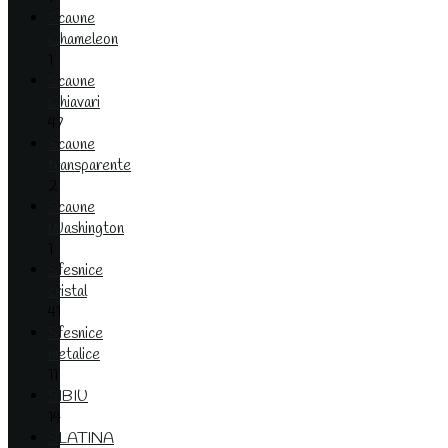
Scaune
Chameleon
1
Scaune
Chiavari
47
Scaune
transparente
2
Scaune
Washington
1
Sfesnice
cristal
41
Sfesnice
metalice
11
SIBIU
14
SLATINA