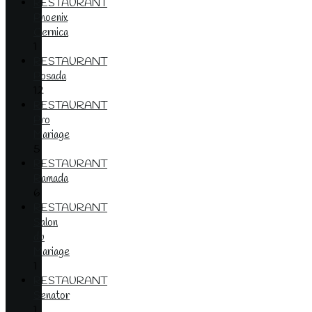
RESTAURANT
Phoenix
Cernica
1
RESTAURANT
Posada
12
RESTAURANT
Pro
Mariage
5
RESTAURANT
Ramada
6
RESTAURANT
Salon
du
Mariage
1
RESTAURANT
Senator
1