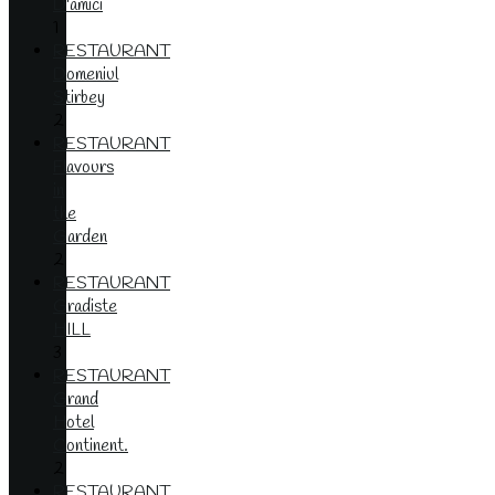
D'amici
1
RESTAURANT
Domeniul
Stirbey
2
RESTAURANT
Flavours
in
the
Garden
2
RESTAURANT
Gradiste
HILL
3
RESTAURANT
Grand
Hotel
Continent.
2
RESTAURANT