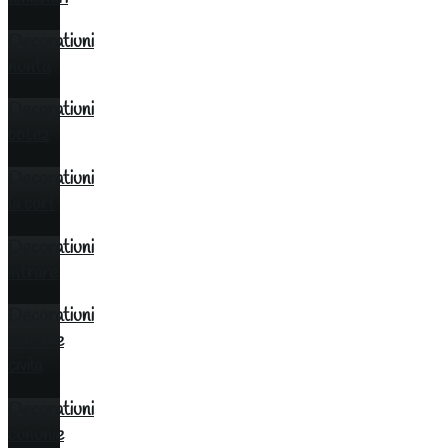
Decoratiuni
nunta
Decoratiuni
botez
Decoratiuni
la cort
Decoratiuni
intrare
Decoratiuni
cununie
civila
Decoratiuni
cununie