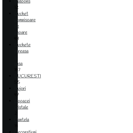
Balloons
12
Buchet
domnisoare
de
onoare
43
Buchete
mireasa
si
nasa
147
BUCURESTI
55
Bujori
47
Copacei
cristale
2
Dantela
14
Decoratiuni