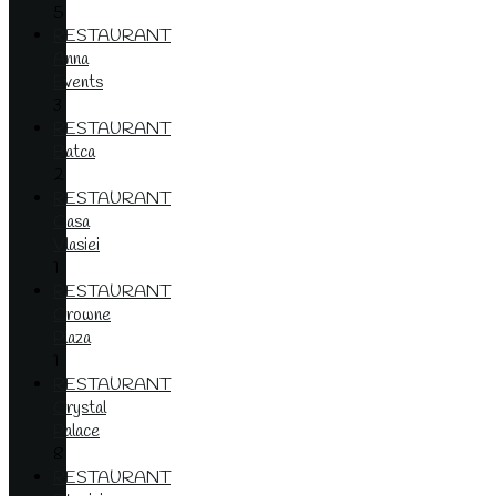
5
RESTAURANT
Anna
Events
3
RESTAURANT
Batca
2
RESTAURANT
Casa
Vlasiei
1
RESTAURANT
Crowne
Plaza
1
RESTAURANT
Crystal
Palace
8
RESTAURANT