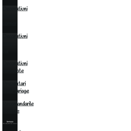
Decoratiuni
photo
corner
Decoratiuni
cany
bar
Decoratiuni
corporate
Prezentari
IssaMariage
Recomandarile
noastre