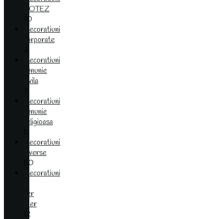
BOTEZ
70
Decoratiuni
corporate
2
Decoratiuni
cununie
civila
7
Decoratiuni
cununie
religioasa
5
Decoratiuni
diverse
50
Decoratiuni
in
aer
liber
12