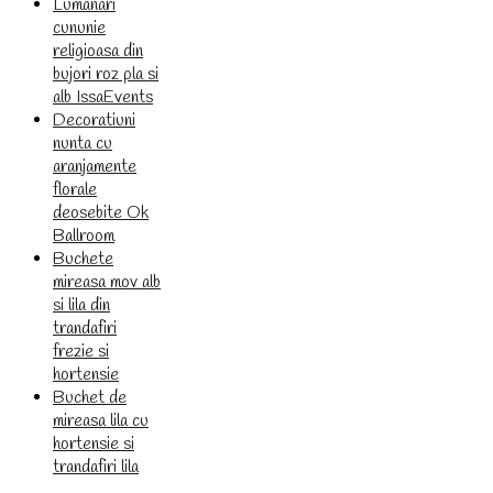
Lumanari
cununie
religioasa din
bujori roz pla si
alb IssaEvents
Decoratiuni
nunta cu
aranjamente
florale
deosebite Ok
Ballroom
Buchete
mireasa mov alb
si lila din
trandafiri
frezie si
hortensie
Buchet de
mireasa lila cu
hortensie si
trandafiri lila