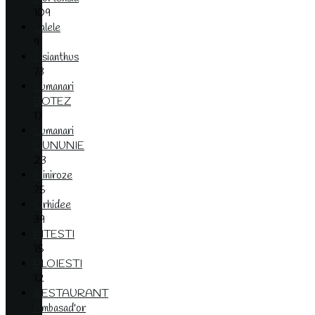
109
Lalele
9
Lisianthus
73
Lumanari
BOTEZ
17
Lumanari
CUNUNIE
23
Miniroze
75
Orhidee
39
PITESTI
15
PLOIESTI
12
RESTAURANT
Ambasad'or