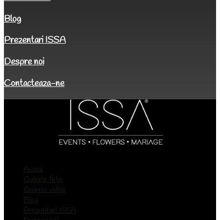
Blog
Prezentari ISSA
Despre noi
Contacteaza-ne
Acasa
Galerie foto
Galerie video
Blog
Prezentari ISSA