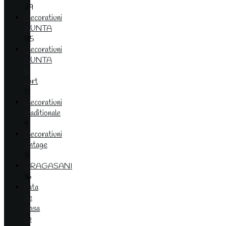
29
Decoratiuni
NUNTA
115
Decoratiuni
NUNTA
la
cort
17
Decoratiuni
traditionale
4
Decoratiuni
vintage
11
DRAGASANI
16
Fata
de
masa
cu