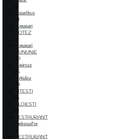
Lalele
9
Lisianthus
73
Lumanari
BOTEZ
17
Lumanari
CUNUNIE
23
Miniroze
75
Orhidee
39
PITESTI
15
PLOIESTI
12
RESTAURANT
Ambasad'or
5
RESTAURANT