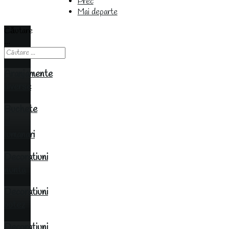
Prec
Mai departe
Căutare
...
Aranjamente
diverse
Buchete
si
lumanari
Decoratiuni
nunta
Decoratiuni
botez
Decoratiuni