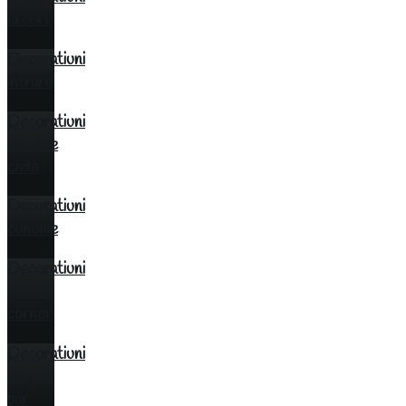
la cort
Decoratiuni
intrare
Decoratiuni
cununie
civila
Decoratiuni
cununie
Decoratiuni
photo
corner
Decoratiuni
cany
bar