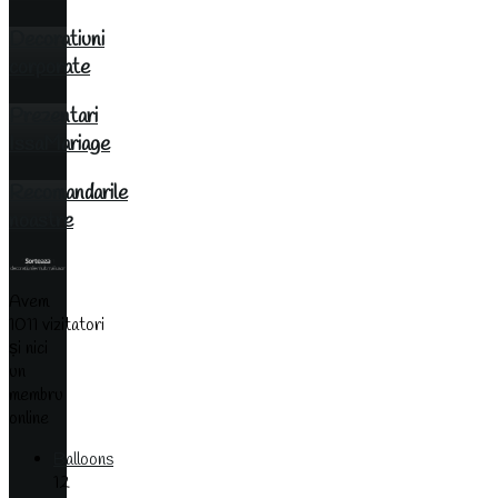
Decoratiuni
corporate
Prezentari
IssaMariage
Recomandarile
noastre
Avem
1011 vizitatori
și nici
un
membru
online
Balloons
12