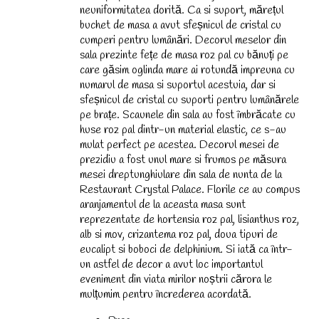
neuniformitatea dorită. Ca si suport, mărețul
buchet de masa a avut sfeșnicul de cristal cu
cumperi pentru lumânări. Decorul meselor din
sala prezinte fețe de masa roz pal cu bănuți pe
care găsim oglinda mare ai rotundă impreuna cu
numarul de masa si suportul acestuia, dar si
sfeșnicul de cristal cu suporti pentru lumânărele
pe brațe. Scaunele din sala au fost îmbrăcate cu
huse roz pal dintr-un material elastic, ce s-au
mulat perfect pe acestea. Decorul mesei de
prezidiu a fost unul mare si frumos pe măsura
mesei dreptunghiulare din sala de nunta de la
Restaurant Crystal Palace. Florile ce au compus
aranjamentul de la aceasta masa sunt
reprezentate de hortensia roz pal, lisianthus roz,
alb si mov, crizantema roz pal, doua tipuri de
eucalipt si boboci de delphinium. Si iată ca într-
un astfel de decor a avut loc importantul
eveniment din viata mirilor noștrii cărora le
mulțumim pentru încrederea acordată.