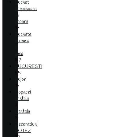
Buchet
domnisoare
de
onoare
43
Buchete
mireasa
si
nasa
147
BUCURESTI
55
Bujori
47
Copacei
cristale
2
Dantela
14
Decoratiuni
BOTEZ