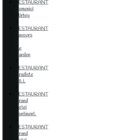
RESTAURANT
Domeniul
Stirbey
2
RESTAURANT
Flavours
in
the
Garden
2
RESTAURANT
Gradiste
HILL
3
RESTAURANT
Grand
Hotel
Continent.
2
RESTAURANT
Grand