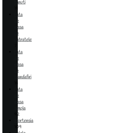
banuti
19
Fata
de
masa
cu
patratele
7
Fata
de
masa
cu
trandafiri
14
Fata
de
masa
simpla
92
Hortensia
109