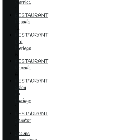
Cernica
1
RESTAURANT
Posada
12
RESTAURANT
Pro
Mariage
5
RESTAURANT
Ramada
6
RESTAURANT
Salon
du
Mariage
1
RESTAURANT
Senator
1
Scaune