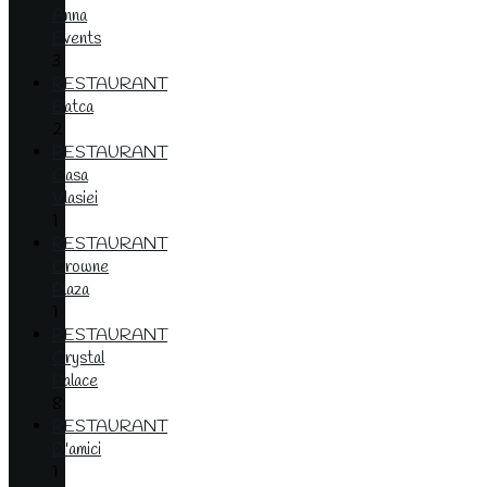
Anna
Events
3
RESTAURANT
Batca
2
RESTAURANT
Casa
Vlasiei
1
RESTAURANT
Crowne
Plaza
1
RESTAURANT
Crystal
Palace
8
RESTAURANT
D'amici
1