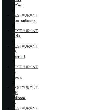
Hotel
Sofianu
8
RESTAURANT
Intercontinental
2
RESTAURANT
Jubile
1
RESTAURANT
JW
Marriott
2
RESTAURANT
Mc
Moni's
2
RESTAURANT
OK
Ballroom
22
RESTAURANT