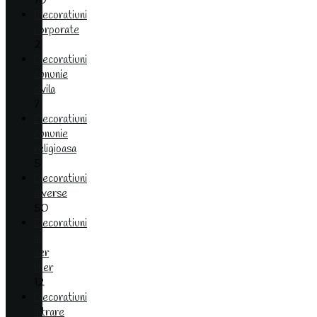
70
Decoratiuni
corporate
2
Decoratiuni
cununie
civila
7
Decoratiuni
cununie
religioasa
5
Decoratiuni
diverse
50
Decoratiuni
in
aer
liber
12
Decoratiuni
intrare