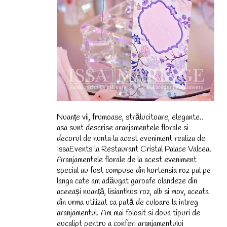
Nuanțe vii, frumoase, strălucitoare, elegante..
asa sunt descrise aranjamentele florale si
decorul de nunta la acest eveniment realiza de
IssaEvents la Restaurant Cristal Palace Valcea.
Aranjamentele florale de la acest eveniment
special au fost compuse din hortensia roz pal pe
langa cate am adăugat garoafe olandeze din
aceeași nuanță, lisianthus roz, alb si mov, aceata
din urma utilizat ca pată de culoare la intreg
aranjamentul. Am mai folosit si doua tipuri de
eucalipt pentru a conferi aranjamentului