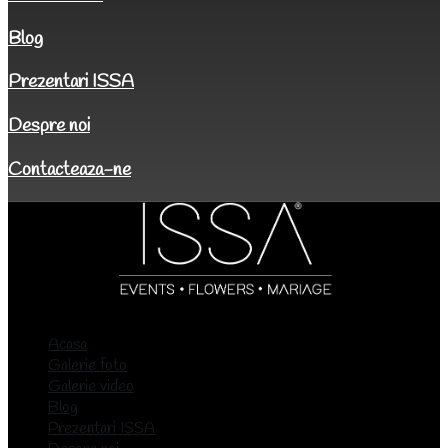
Blog
Prezentari ISSA
Despre noi
Contacteaza-ne
Acasa
Galerie foto
Galerie video
Blog
Prezentari ISSA