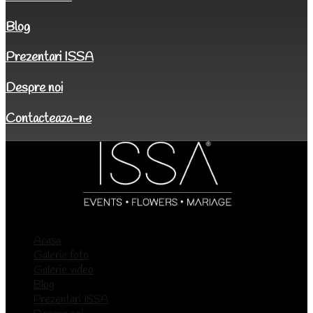
Blog
Prezentari ISSA
Despre noi
Contacteaza-ne
Acasa
Galerie foto
Galerie video
Blog
Prezentari ISSA