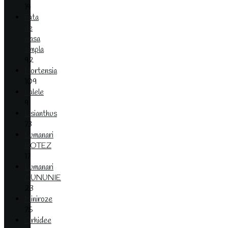
14
Fata
de
masa
simpla
92
Hortensia
109
Lalele
9
Lisianthus
73
Lumanari
BOTEZ
17
Lumanari
CUNUNIE
23
Miniroze
75
Orhidee