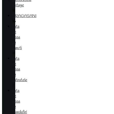
vintage
11
DRAGASANI
16
Fata
de
masa
cu
banuti
19
Fata
de
masa
cu
patratele
7
Fata
de
masa
cu
trandafiri