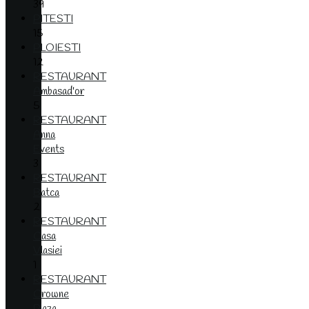
39
PITESTI
15
PLOIESTI
12
RESTAURANT
Ambasad'or
5
RESTAURANT
Anna
Events
3
RESTAURANT
Batca
2
RESTAURANT
Casa
Vlasiei
1
RESTAURANT
Crowne
Plaza