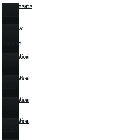
Aranjamente
diverse
Buchete
si
lumanari
Decoratiuni
nunta
Decoratiuni
botez
Decoratiuni
la cort
Decoratiuni
intrare