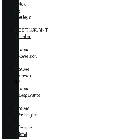
Salon
du
Mariage
1
RESTAURANT
Senator
1
Scaune
Chameleon
1
Scaune
Chiavari
47
Scaune
transparente
2
Scaune
Washington
1
Sfesnice
cristal