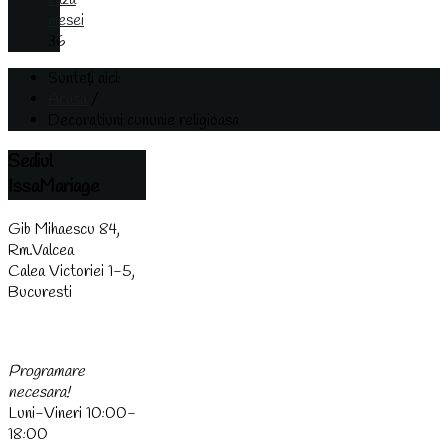
mesei
36
Sunteți aici:
Acasa
/
Decoratiuni cununie religioasa
Sediul
IssaMariage
Gib Mihaescu 84,
Rm.Valcea
Calea Victoriei 1-5,
Bucuresti
(0744) 438 437
Programare
necesara!
Luni-Vineri 10:00-
18:00