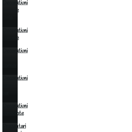
Decoratiuni
cununie
civila
Decoratiuni
cununie
Decoratiuni
photo
corner
Decoratiuni
cany
bar
Decoratiuni
corporate
Prezentari