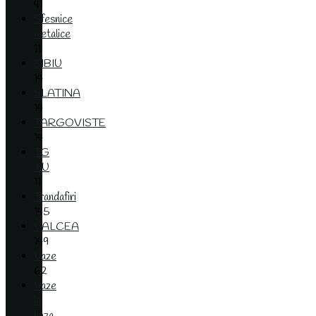
41
Sfesnice
metalice
11
SIBIU
14
SLATINA
14
TARGOVISTE
14
TG
JIU
11
Trandafiri
145
VALCEA
149
Vaze
62
Vaze
la
baza