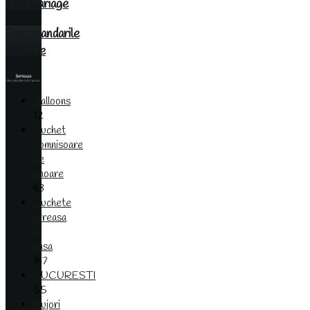
IssaMariage
Recomandarile
noastre
Balloons
12
Buchet
domnisoare
de
onoare
43
Buchete
mireasa
si
nasa
147
BUCURESTI
55
Bujori