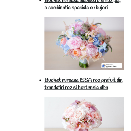
Buchet mireasa alabastru si roz pal,
o combinatie speciala cu bujori
Buchet mireasa ISSA roz prafuit din
trandafiri roz si hortensia alba