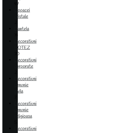
47
Copacei
cristale
2
Dantela
14
Decoratiuni
BOTEZ
70
Decoratiuni
corporate
2
Decoratiuni
cununie
civila
7
Decoratiuni
cununie
religioasa
5
Decoratiuni