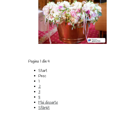
Pagina 1 din 4
Start
Prec
1
2
3
4
Mai departe
Sfârșit