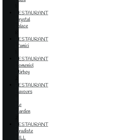
1
RESTAURANT
Crystal
Palace
8
RESTAURANT
D'amici
1
RESTAURANT
Domeniul
Stirbey
2
RESTAURANT
Flavours
in
the
Garden
2
RESTAURANT
Gradiste
HILL