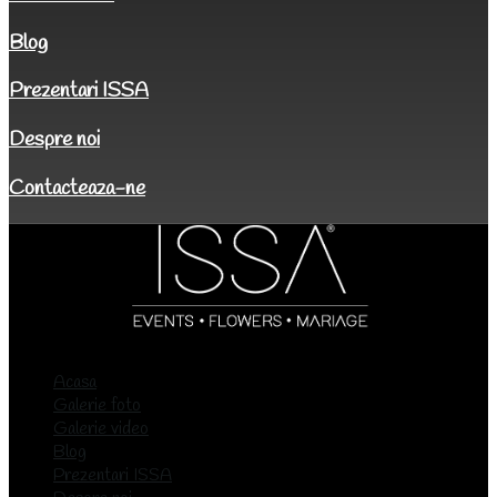
Blog
Prezentari ISSA
Despre noi
Contacteaza-ne
Acasa
Galerie foto
Galerie video
Blog
Prezentari ISSA