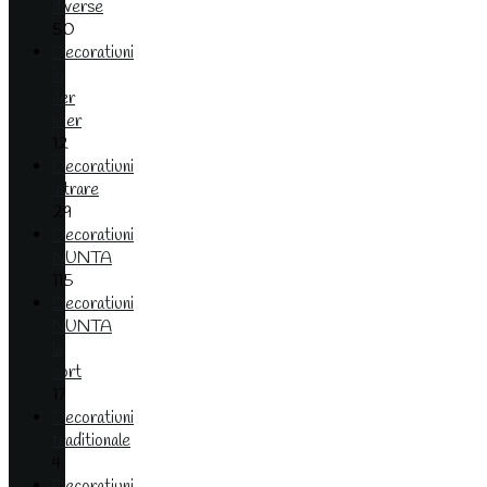
diverse
50
Decoratiuni
in
aer
liber
12
Decoratiuni
intrare
29
Decoratiuni
NUNTA
115
Decoratiuni
NUNTA
la
cort
17
Decoratiuni
traditionale
4
Decoratiuni