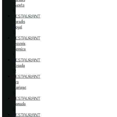
Events
5
RESTAURANT
Paradis
Royal
13
RESTAURANT
Phoenix
Cernica
1
RESTAURANT
Posada
12
RESTAURANT
Pro
Mariage
5
RESTAURANT
Ramada
6
RESTAURANT