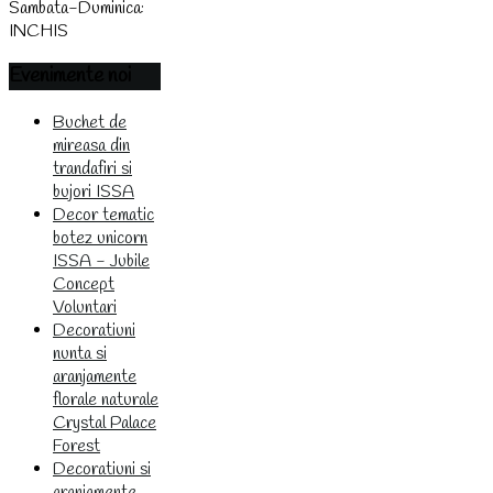
Sambata-Duminica:
INCHIS
Evenimente
noi
Buchet de
mireasa din
trandafiri si
bujori ISSA
Decor tematic
botez unicorn
ISSA - Jubile
Concept
Voluntari
Decoratiuni
nunta si
aranjamente
florale naturale
Crystal Palace
Forest
Decoratiuni si
aranjamente