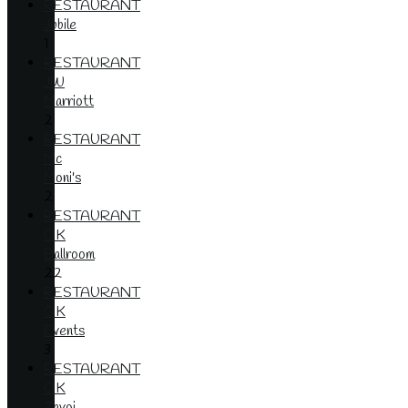
RESTAURANT
Jubile
1
RESTAURANT
JW
Marriott
2
RESTAURANT
Mc
Moni's
2
RESTAURANT
OK
Ballroom
22
RESTAURANT
OK
Events
3
RESTAURANT
OK
Zavoi