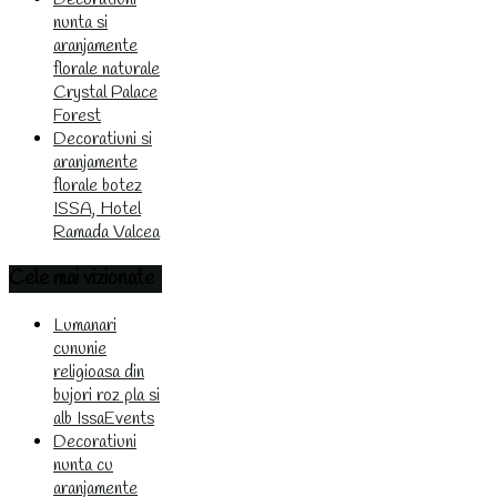
nunta si
aranjamente
florale naturale
Crystal Palace
Forest
Decoratiuni si
aranjamente
florale botez
ISSA, Hotel
Ramada Valcea
Cele
mai vizionate
Lumanari
cununie
religioasa din
bujori roz pla si
alb IssaEvents
Decoratiuni
nunta cu
aranjamente