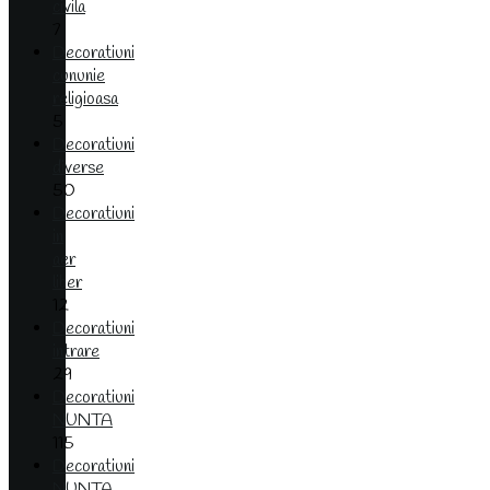
civila
7
Decoratiuni
cununie
religioasa
5
Decoratiuni
diverse
50
Decoratiuni
in
aer
liber
12
Decoratiuni
intrare
29
Decoratiuni
NUNTA
115
Decoratiuni
NUNTA