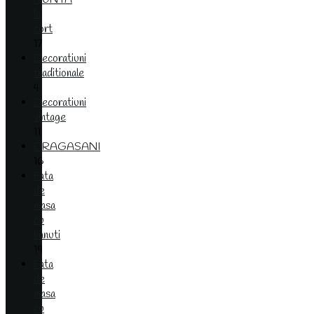
la
cort
17
Decoratiuni
traditionale
4
Decoratiuni
vintage
11
DRAGASANI
16
Fata
de
masa
cu
banuti
19
Fata
de
masa
cu