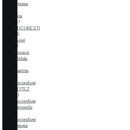
mireasa
si
nasa
147
BUCURESTI
55
Bujori
47
Copacei
cristale
2
Dantela
14
Decoratiuni
BOTEZ
70
Decoratiuni
corporate
2
Decoratiuni
cununie