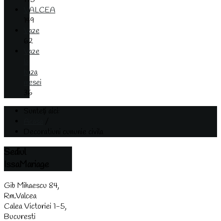
VALCEA
149
Vaze
62
Vaze
la
baza
mesei
36
Sunteți aici:
Acasa
/
Decoratiuni cununie civila
Sediul
IssaMariage
Gib Mihaescu 84,
Rm.Valcea
Calea Victoriei 1-5,
Bucuresti