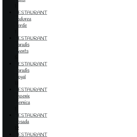
1
RESTAURANT
Padurea
Verde
1
RESTAURANT
Paradis
Events
5
RESTAURANT
Paradis
Royal
13
RESTAURANT
Phoenix
Cernica
1
RESTAURANT
Posada
12
RESTAURANT