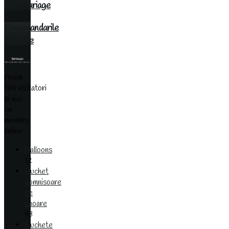
IssaMariage
Recomandarile
noastre
Avem
1114 vizitatori
și nici
un
membru
online
Balloons
12
Buchet
domnisoare
de
onoare
43
Buchete