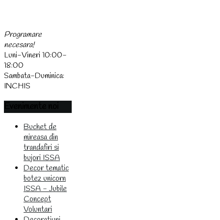
(0744) 438 437
Programare
necesara!
Luni-Vineri 10:00-
18:00
Sambata-Duminica:
INCHIS
Evenimente
noi
Buchet de
mireasa din
trandafiri si
bujori ISSA
Decor tematic
botez unicorn
ISSA - Jubile
Concept
Voluntari
Decoratiuni