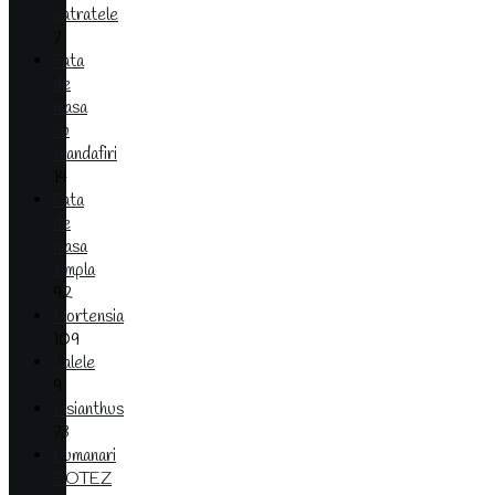
patratele
7
Fata
de
masa
cu
trandafiri
14
Fata
de
masa
simpla
92
Hortensia
109
Lalele
9
Lisianthus
73
Lumanari
BOTEZ