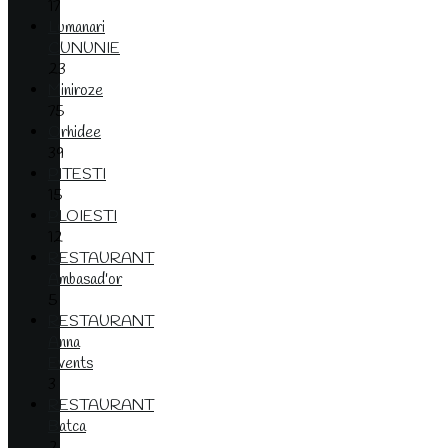
17
Lumanari
CUNUNIE
23
Miniroze
75
Orhidee
39
PITESTI
15
PLOIESTI
12
RESTAURANT
Ambasad'or
5
RESTAURANT
Anna
Events
3
RESTAURANT
Batca
2