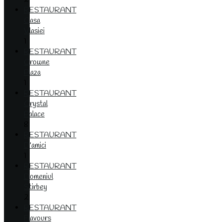
RESTAURANT
Casa
Vlasiei
1
RESTAURANT
Crowne
Plaza
1
RESTAURANT
Crystal
Palace
8
RESTAURANT
D'amici
1
RESTAURANT
Domeniul
Stirbey
2
RESTAURANT
Flavours