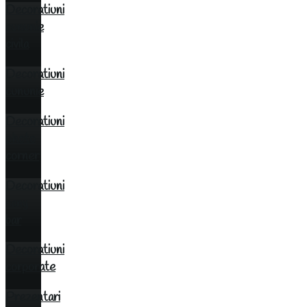
Decoratiuni
cununie
civila
Decoratiuni
cununie
Decoratiuni
photo
corner
Decoratiuni
cany
bar
Decoratiuni
corporate
Prezentari