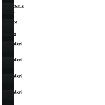
Aranjamente
diverse
Buchete
si
lumanari
Decoratiuni
nunta
Decoratiuni
botez
Decoratiuni
la cort
Decoratiuni
intrare