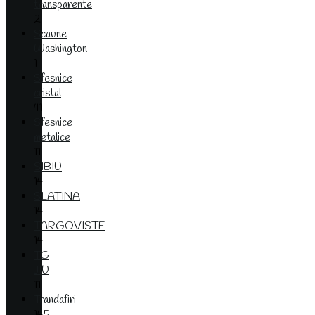
transparente
2
Scaune
Washington
1
Sfesnice
cristal
41
Sfesnice
metalice
11
SIBIU
14
SLATINA
14
TARGOVISTE
14
TG
JIU
11
Trandafiri
145