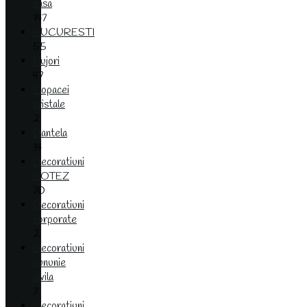
nasa
147
BUCURESTI
55
Bujori
47
Copacei
cristale
2
Dantela
14
Decoratiuni
BOTEZ
70
Decoratiuni
corporate
2
Decoratiuni
cununie
civila
7
Decoratiuni