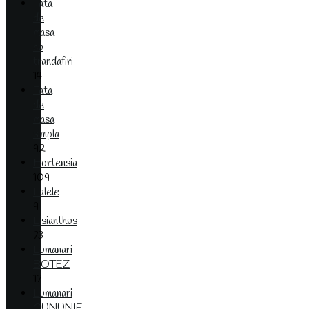
Fata
de
masa
cu
trandafiri
14
Fata
de
masa
simpla
92
Hortensia
109
Lalele
9
Lisianthus
73
Lumanari
BOTEZ
17
Lumanari
CUNUNIE