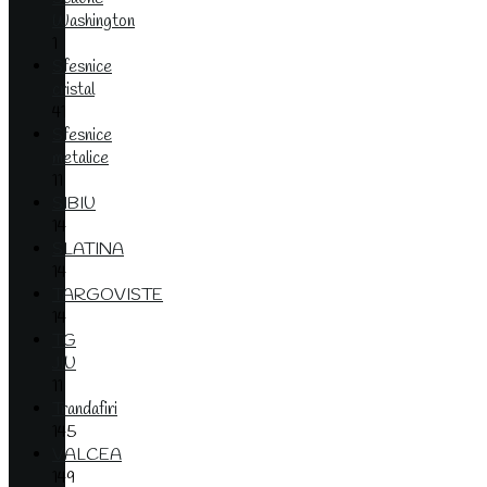
Washington
1
Sfesnice
cristal
41
Sfesnice
metalice
11
SIBIU
14
SLATINA
14
TARGOVISTE
14
TG
JIU
11
Trandafiri
145
VALCEA
149