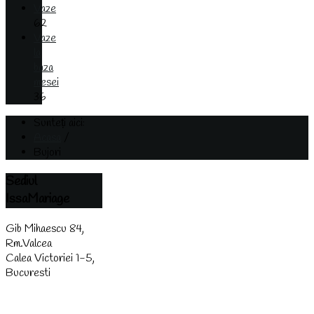
Vaze
62
Vaze
la
baza
mesei
36
Sunteți aici:
Acasa
/
Bujori
Sediul
IssaMariage
Gib Mihaescu 84,
Rm.Valcea
Calea Victoriei 1-5,
Bucuresti
(0744) 438 437