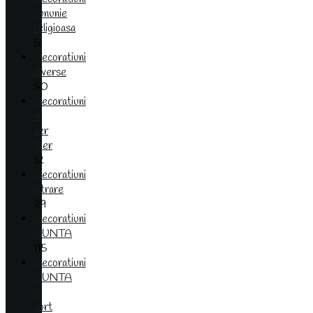
cununie
religioasa
5
Decoratiuni
diverse
50
Decoratiuni
in
aer
liber
12
Decoratiuni
intrare
29
Decoratiuni
NUNTA
115
Decoratiuni
NUNTA
la
cort