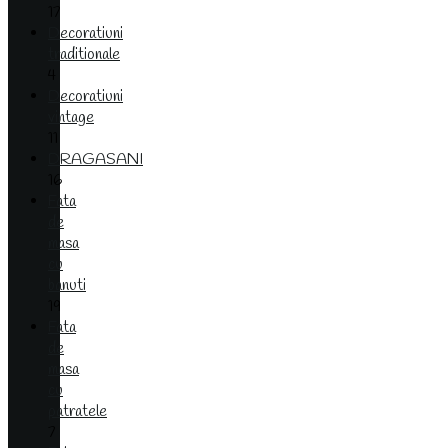
17
Decoratiuni
traditionale
4
Decoratiuni
vintage
11
DRAGASANI
16
Fata
de
masa
cu
banuti
19
Fata
de
masa
cu
patratele
7