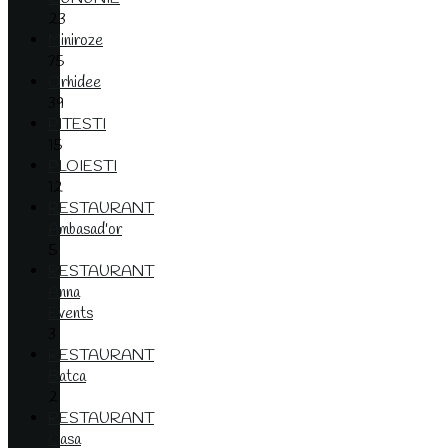
23
Miniroze
75
Orhidee
39
PITESTI
15
PLOIESTI
12
RESTAURANT
Ambasad'or
5
RESTAURANT
Anna
Events
3
RESTAURANT
Batca
2
RESTAURANT
Casa