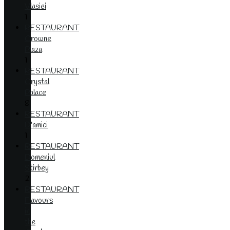
Vlasiei
1
RESTAURANT
Crowne
Plaza
1
RESTAURANT
Crystal
Palace
8
RESTAURANT
D'amici
1
RESTAURANT
Domeniul
Stirbey
2
RESTAURANT
Flavours
in
the