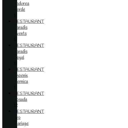
Padurea
Verde
1
RESTAURANT
Paradis
Events
5
RESTAURANT
Paradis
Royal
13
RESTAURANT
Phoenix
Cernica
1
RESTAURANT
Posada
12
RESTAURANT
Pro
Mariage