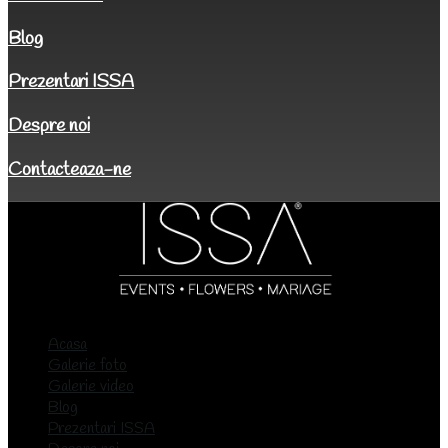
Blog
Prezentari ISSA
Despre noi
Contacteaza-ne
Acasa
Galerie foto
Galerie video
Blog
Prezentari ISSA