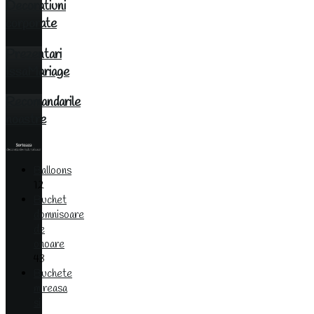
Decoratiuni
corporate
Prezentari
IssaMariage
Recomandarile
noastre
Balloons
12
Buchet
domnisoare
de
onoare
43
Buchete
mireasa
si