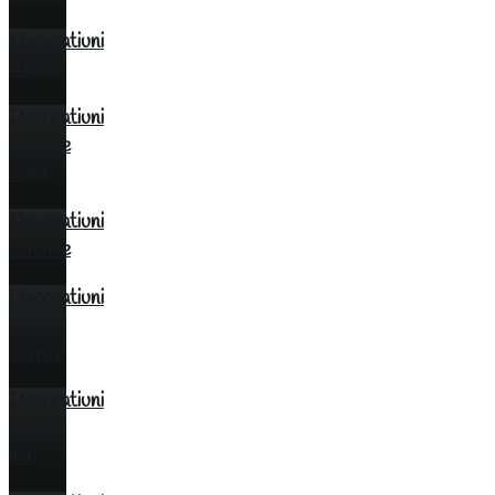
Decoratiuni
intrare
Decoratiuni
cununie
civila
Decoratiuni
cununie
Decoratiuni
photo
corner
Decoratiuni
cany
bar