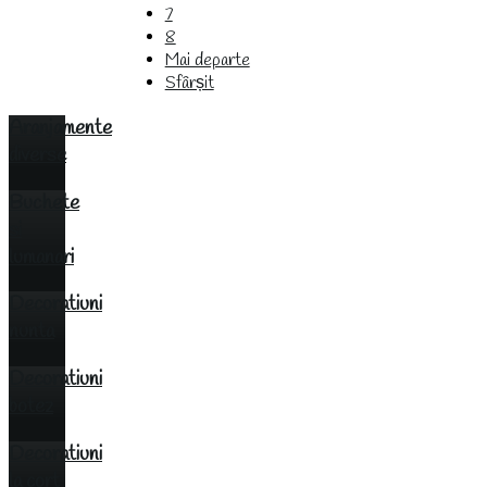
7
8
Mai departe
Sfârșit
Aranjamente
diverse
Buchete
si
lumanari
Decoratiuni
nunta
Decoratiuni
botez
Decoratiuni
la cort