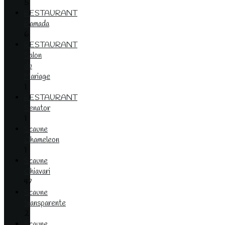
5
RESTAURANT
Ramada
6
RESTAURANT
Salon
du
Mariage
1
RESTAURANT
Senator
1
Scaune
Chameleon
1
Scaune
Chiavari
47
Scaune
transparente
2
Scaune