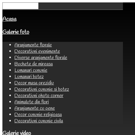
Acasa
Galerie foto
Aranjamente florale
Decoratiuni evenimente
Diverse aranjamente florale
Buchete de mireasa
Lumanari cununie
Lumanari botez
Decor masa prezidiu
Decoratiuni cununie si botez
Decoratiuni photo corner
Animalute din flori
Aranjamente cu pene
Decor cununie religioasa
Decoratiuni cununie civila
Galerie video