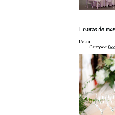
Frunze de masl
Detalii
Categorie:
Deco