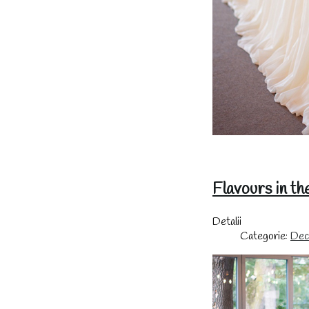
Flavours in th
Detalii
Categorie:
Deco