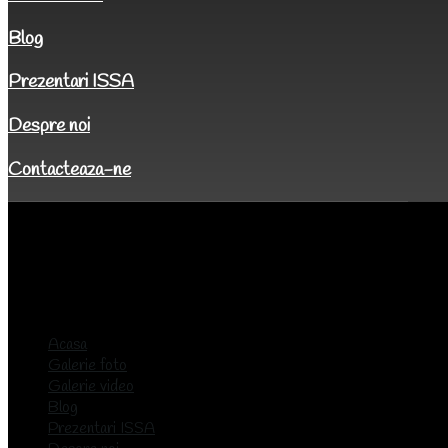
Blog
Prezentari ISSA
Despre noi
Contacteaza-ne
Acasa
Galerie foto
Galerie video
Blog
Prezentari ISSA