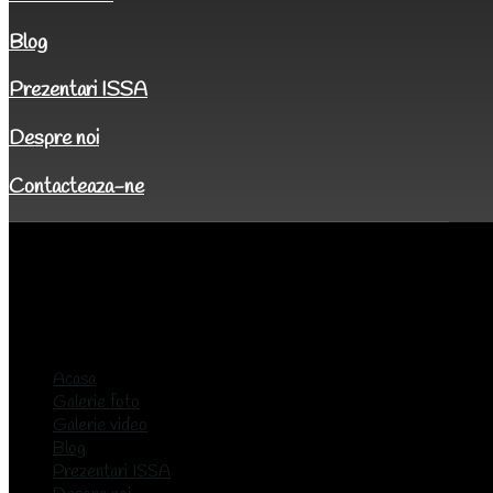
Blog
Prezentari ISSA
Despre noi
Contacteaza-ne
Acasa
Galerie foto
Galerie video
Blog
Prezentari ISSA