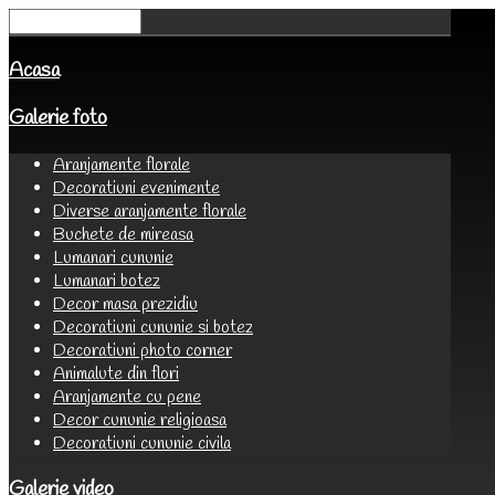
Acasa
Galerie foto
Aranjamente florale
Decoratiuni evenimente
Diverse aranjamente florale
Buchete de mireasa
Lumanari cununie
Lumanari botez
Decor masa prezidiu
Decoratiuni cununie si botez
Decoratiuni photo corner
Animalute din flori
Aranjamente cu pene
Decor cununie religioasa
Decoratiuni cununie civila
Galerie video